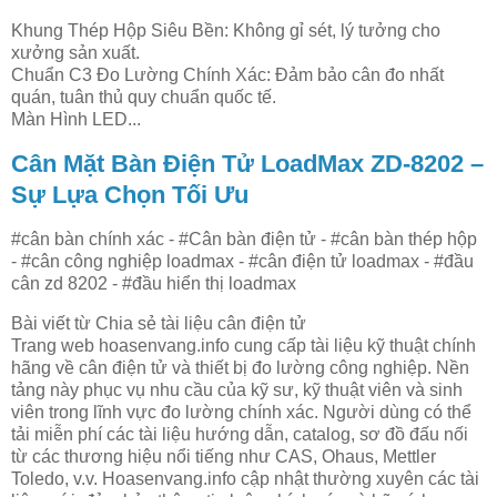
Khung Thép Hộp Siêu Bền: Không gỉ sét, lý tưởng cho
xưởng sản xuất.
Chuẩn C3 Đo Lường Chính Xác: Đảm bảo cân đo nhất
quán, tuân thủ quy chuẩn quốc tế.
Màn Hình LED...
Cân Mặt Bàn Điện Tử LoadMax ZD-8202 –
Sự Lựa Chọn Tối Ưu
#cân bàn chính xác - #Cân bàn điện tử - #cân bàn thép hộp
- #cân công nghiệp loadmax - #cân điện tử loadmax - #đầu
cân zd 8202 - #đầu hiển thị loadmax
Bài viết từ Chia sẻ tài liệu cân điện tử
Trang web hoasenvang.info cung cấp tài liệu kỹ thuật chính
hãng về cân điện tử và thiết bị đo lường công nghiệp. Nền
tảng này phục vụ nhu cầu của kỹ sư, kỹ thuật viên và sinh
viên trong lĩnh vực đo lường chính xác. Người dùng có thể
tải miễn phí các tài liệu hướng dẫn, catalog, sơ đồ đấu nối
từ các thương hiệu nổi tiếng như CAS, Ohaus, Mettler
Toledo, v.v. Hoasenvang.info cập nhật thường xuyên các tài