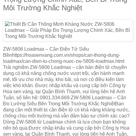
Môi Trường Khắc Nghiệt
ZW-5806 Loadmax – Cân Điện Tử Siêu
Bềnhttps://hoasenvang.com.vn/shops/can-thong-dung-
loadmax/can-dien-tu-chong-nuoc-zw-5806-loadmax.html
Trải nghiệm ZW-5806 Loadmax – cân bàn điện tử chuyên
dụng có khả năng chống nước vượt trội, vận hành mạnh
mẽ, tối ưu cho nhà máy, kho bãi, và nơi có điều kiện làm
việc khó khăn. Được nhập khẩu và cung cấp bởi Công ty
Hoa sen vàng, tại Quận Bình Thạnh, vui lòng liên hệ Anh
Tuân, số liên hệ: 0901.334.669.ZW-5806 Loadmax – Cân
Đo Lường Siêu Bền Trong Môi Trường Khắc NghiệtBạn
đang cần một thiết bị cân điện tử có khả năng kháng nước,
chống chịu môi trường mà vẫn đảm bảo sự chính xác cao?
Dòng ZW-5806 từ Loadmax chính là lựa chọn bạn không
nên bỏ qua.Được nhập khẩu và cung cấp bởi Công ty Hoa
sen vàng, tại Quận Bình Thạnh, vui lòng liên hệ Anh Tuân,