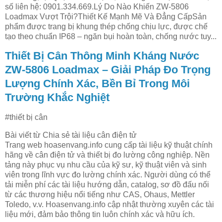
số liên hệ: 0901.334.669.Lý Do Nào Khiến ZW‑5806
Loadmax Vượt Trội?Thiết Kế Mạnh Mẽ Và Đẳng CấpSản
phẩm được trang bị khung thép chống chịu lực, được chế
tạo theo chuẩn IP68 – ngăn bụi hoàn toàn, chống nước tuy...
Thiết Bị Cân Thông Minh Kháng Nước
ZW‑5806 Loadmax – Giải Pháp Đo Trọng
Lượng Chính Xác, Bền Bỉ Trong Môi
Trường Khắc Nghiệt
#thiết bị cân
Bài viết từ Chia sẻ tài liệu cân điện tử
Trang web hoasenvang.info cung cấp tài liệu kỹ thuật chính
hãng về cân điện tử và thiết bị đo lường công nghiệp. Nền
tảng này phục vụ nhu cầu của kỹ sư, kỹ thuật viên và sinh
viên trong lĩnh vực đo lường chính xác. Người dùng có thể
tải miễn phí các tài liệu hướng dẫn, catalog, sơ đồ đấu nối
từ các thương hiệu nổi tiếng như CAS, Ohaus, Mettler
Toledo, v.v. Hoasenvang.info cập nhật thường xuyên các tài
liệu mới, đảm bảo thông tin luôn chính xác và hữu ích.