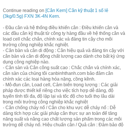
Continue reading on
[Cân Kern] Cân kỹ thuật 1 số lẻ
(3kg/0.5g) FXN 3K-4N Kern
.
- Đầu cân và hệ thống điều khiển cân : Điều khiển cân và
các đầu cân kỹ thuật từ công ty hàng đầu về hệ thống cân và
load cell chắc chắn, chính xác và đáng tin cậy cho môi
trường công nghiệp khắc nghiệt.
- Cân bàn và cân di động : Cân hiệu quả và đáng tin cậy với
cân bàn và cân di động chất lượng cao dành cho bất kỳ ứng
dụng công nghiệp nào.
- Cân sàn và Cân công suất cao : Chắc chắn và chính xác,
cân sàn của chúng tôi canbinhthanh.com bảo đảm cân
chính xác các loại hàng hóa nặng, cồng kềnh.
- Mô-đun cân, Load cell, Cảm biến trọng lượng : Các giải
pháp được thiết kế riêng cho việc tích hợp dễ dàng, độ
tuyến tính tối đa, độ lặp lại và tốc độ cho tuổi thọ lâu dài
trong môi trường công nghiệp khắc nghiệt
- Cân chống cháy nổ / Cân cho khu vực dễ cháy nổ : Dễ
dàng tích hợp các giải pháp cân thực sự an toàn để tăng
năng suất và nâng cao chất lượng sản phẩm trong các môi
trường dễ cháy nổ. Hiệu chuẩn cân / Quả cân : Đảm bảo độ