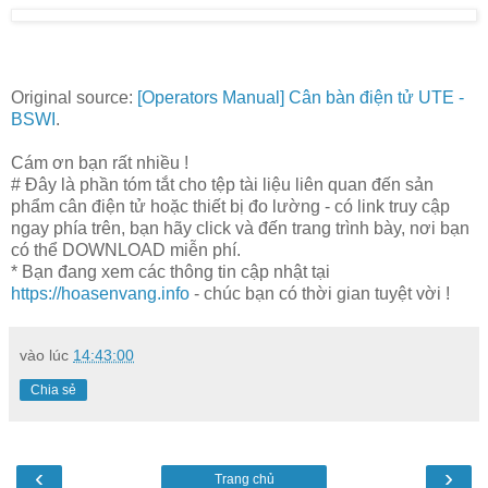
Original source:
[Operators Manual] Cân bàn điện tử UTE -
BSWI
.
Cám ơn bạn rất nhiều !
# Đây là phần tóm tắt cho tệp tài liệu liên quan đến sản
phẩm cân điện tử hoặc thiết bị đo lường - có link truy cập
ngay phía trên, bạn hãy click và đến trang trình bày, nơi bạn
có thể DOWNLOAD miễn phí.
* Bạn đang xem các thông tin cập nhật tại
https://hoasenvang.info
- chúc bạn có thời gian tuyệt vời !
vào lúc
14:43:00
Chia sẻ
‹
›
Trang chủ