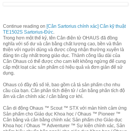
Continue reading on
[Cân Sartorius chính xác] Cân kỹ thuật
TE1502S Sartorius-Đức
.
Trong hơn một thế kỷ, tên Cân điện tử OHAUS đã đồng
nghĩa với số dư và cân bằng chất lượng cao, bền và thân
thiện với người dùng và được công nhận thường xuyên là
đáng tin cậy nhất trong giáo dục. Thành công lâu dài của
Cân Ohaus có thể được cho cam kết không ngừng để cung
cấp một loạt các sản phẩm có hiệu quả và đơn giản để sử
dụng.
Ohaus có đầy đủ số lẻ, bao gồm cả tá sản phẩm cho nhu
cầu của bạn. Cân phân tích điện tử / cân bằng phân tích độ
ẩm và cân chính xác / cân bằng cơ khí.
Cân di động Ohaus ™ Scout ™ STX với màn hình cảm ứng
Sản phẩm cho Giáo dục Khoa học / Ohaus ™ Pioneer ™
Cân bằng và cân bằng chính xác Sản phẩm cho Giáo dục
Khoa học / Ohaus ™ Adventurer ™ Sự kiện chính xác, Sản