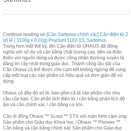
Continue reading on
[Cân Sartorius chính xác] Cân điện tử 2
số lẻ ( 1100g x 0.01g) Practum 1102-1S, Sartorius
.
Trong hơn một thế kỷ, tên Cân điện tử OHAUS đã đồng
nghĩa với số dư và cân bằng chất lượng cao, bền và thân
thiện với người dùng và được công nhận thường xuyên là
đáng tin cậy nhất trong giáo dục. Thành công lâu dài của
Cân Ohaus có thể được cho cam kết không ngừng để cung
cấp một loạt các sản phẩm có hiệu quả và đơn giản để sử
dụng.
Ohaus có đầy đủ số lẻ, bao gồm cả tá sản phẩm cho nhu
cầu của bạn. Cân phân tích điện tử / cân bằng phân tích độ
ẩm và cân chính xác / cân bằng cơ khí.
Cân di động Ohaus ™ Scout ™ STX với màn hình cảm ứng
Sản phẩm cho Giáo dục Khoa học / Ohaus ™ Pioneer ™
Cân bằng và cân bằng chính xác Sản phẩm cho Giáo dục