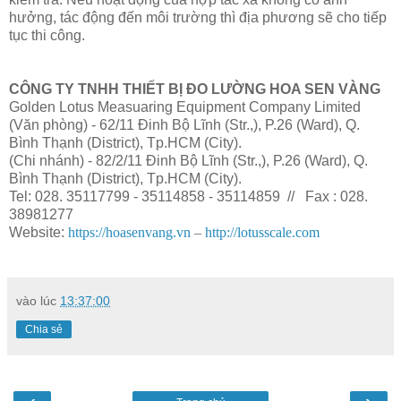
hưởng, tác động đến môi trường thì địa phương sẽ cho tiếp
tục thi công.
CÔNG TY TNHH THIẾT BỊ ĐO LƯỜNG HOA SEN VÀNG
Golden Lotus Measuaring Equipment Company Limited
(Văn phòng) - 62/11 Đinh Bộ Lĩnh (Str.,), P.26 (Ward), Q.
Bình Thạnh (District), Tp.HCM (City).
(Chi nhánh)
- 82/2/11 Đinh Bộ Lĩnh (Str.,), P.26 (Ward), Q.
Bình Thạnh (District), Tp.HCM (City).
Tel: 028. 35117799 - 35114858 - 35114859 // Fax : 028.
38981277
Website:
https://hoasenvang.vn
–
http://lotusscale.com
vào lúc
13:37:00
Chia sẻ