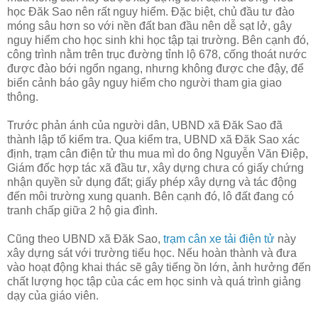
học Đăk Sao nên rất nguy hiểm. Đặc biệt, chủ đầu tư đào
móng sâu hơn so với nền đất ban đầu nên dễ sạt lở, gây
nguy hiểm cho học sinh khi học tập tại trường. Bên cạnh đó,
công trình nằm trên trục đường tỉnh lộ 678, cống thoát nước
được đào bới ngổn ngang, nhưng không được che đậy, để
biển cảnh báo gây nguy hiểm cho người tham gia giao
thông.
Trước phản ánh của người dân, UBND xã Đăk Sao đã
thành lập tổ kiểm tra. Qua kiểm tra, UBND xã Đăk Sao xác
định, trạm cân điện tử thu mua mì do ông Nguyễn Văn Điệp,
Giám đốc hợp tác xã đầu tư, xây dựng chưa có giấy chứng
nhận quyền sử dụng đất; giấy phép xây dựng và tác động
đến môi trường xung quanh. Bên cạnh đó, lô đất đang có
tranh chấp giữa 2 hộ gia đình.
Cũng theo UBND xã Đăk Sao,
trạm cân xe tải điện tử
này
xây dựng sát với trường tiểu học. Nếu hoàn thành và đưa
vào hoạt động khai thác sẽ gây tiếng ồn lớn, ảnh hưởng đến
chất lượng học tập của các em học sinh và quá trình giảng
dạy của giáo viên.