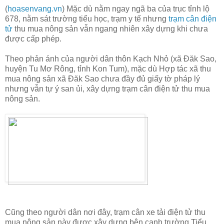
(
hoasenvang.vn
) Mặc dù nằm ngay ngã ba của trục tỉnh lộ
678, nằm sát trường tiểu học, trạm y tế nhưng
trạm cân điện
tử
thu mua nông sản vẫn ngang nhiên xây dựng khi chưa
được cấp phép.
Theo phản ánh của người dân thôn Kạch Nhỏ (xã Đăk Sao,
huyện Tu Mơ Rông, tỉnh Kon Tum), mặc dù Hợp tác xã thu
mua nông sản xã Đăk Sao chưa đầy đủ giấy tờ pháp lý
nhưng vẫn tự ý san ủi, xây dựng trạm cân điện tử thu mua
nông sản.
Cũng theo người dân nơi đây, trạm cân xe tải điện tử thu
mua nông sản này được xây dựng bên cạnh trường Tiểu