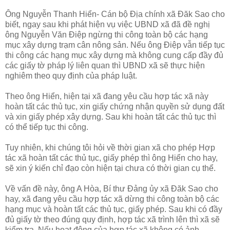
Ông Nguyễn Thanh Hiển- Cán bộ Địa chính xã Đăk Sao cho
biết, ngay sau khi phát hiện vụ việc UBND xã đã đề nghị
ông Nguyễn Văn Điệp ngừng thi công toàn bộ các hạng
mục xây dựng trạm cân nông sản. Nếu ông Điệp vẫn tiếp tục
thi công các hạng mục xây dựng mà không cung cấp đầy đủ
các giấy tờ pháp lý liên quan thì UBND xã sẽ thực hiện
nghiêm theo quy định của pháp luật.
Theo ông Hiển, hiện tại xã đang yêu cầu hợp tác xã này
hoàn tất các thủ tục, xin giấy chứng nhận quyền sử dụng đất
và xin giấy phép xây dựng. Sau khi hoàn tất các thủ tục thì
có thể tiếp tục thi công.
Tuy nhiên, khi chúng tôi hỏi về thời gian xã cho phép Hợp
tác xã hoàn tất các thủ tục, giấy phép thì ông Hiển cho hay,
sẽ xin ý kiến chỉ đạo còn hiện tại chưa có thời gian cụ thể.
Về vấn đề này, ông A Hòa, Bí thư Đảng ủy xã Đăk Sao cho
hay, xã đang yêu cầu hợp tác xã dừng thi công toàn bộ các
hạng mục và hoàn tất các thủ tục, giấy phép. Sau khi có đầy
đủ giấy tờ theo đúng quy định, hợp tác xã trình lên thì xã sẽ
kiểm tra. Nếu hoạt động của hợp tác xã không có ảnh