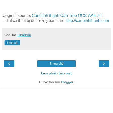
Original source:
Cân bình thạnh Cân Treo OCS-AAE 5T
.
-- Tất cả thiết bị đo lường bạn cần -
http://canbinhthanh.com
vào lúc
10:49:00
Chia sẻ
‹
›
Trang chủ
Xem phiên bản web
Được tạo bởi
Blogger
.