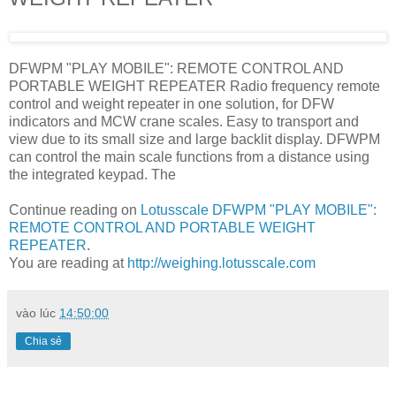
DFWPM "PLAY MOBILE": REMOTE CONTROL AND
PORTABLE WEIGHT REPEATER Radio frequency remote
control and weight repeater in one solution, for DFW
indicators and MCW crane scales. Easy to transport and
view due to its small size and large backlit display. DFWPM
can control the main scale functions from a distance using
the integrated keypad. The
Continue reading on
Lotusscale DFWPM "PLAY MOBILE":
REMOTE CONTROL AND PORTABLE WEIGHT
REPEATER
.
You are reading at
http://weighing.lotusscale.com
vào lúc
14:50:00
Chia sẻ