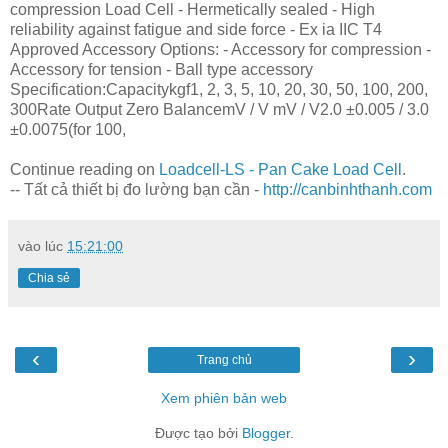
compression Load Cell - Hermetically sealed - High
reliability against fatigue and side force - Ex ia IIC T4
Approved Accessory Options: - Accessory for compression -
Accessory for tension - Ball type accessory
Specification:Capacitykgf1, 2, 3, 5, 10, 20, 30, 50, 100, 200,
300Rate Output Zero BalancemV / V mV / V2.0 ±0.005 / 3.0
±0.0075(for 100,
Continue reading on
Loadcell-LS - Pan Cake Load Cell
.
-- Tất cả thiết bị đo lường bạn cần -
http://canbinhthanh.com
vào lúc
15:21:00
Chia sẻ
‹
›
Trang chủ
Xem phiên bản web
Được tạo bởi
Blogger
.