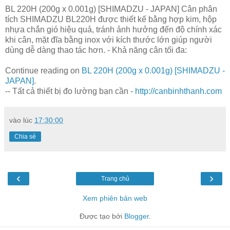
BL 220H (200g x 0.001g) [SHIMADZU - JAPAN] Cân phân
tích SHIMADZU BL220H được thiết kế bằng hợp kim, hộp
nhựa chắn gió hiệu quả, tránh ảnh hưởng đến độ chính xác
khi cân, mặt đĩa bằng inox với kích thước lớn giúp người
dùng dễ dàng thao tác hơn. - Khả năng cân tối đa:
Continue reading on
BL 220H (200g x 0.001g) [SHIMADZU -
JAPAN]
.
-- Tất cả thiết bị đo lường bạn cần -
http://canbinhthanh.com
vào lúc
17:30:00
Chia sẻ
‹
›
Trang chủ
Xem phiên bản web
Được tạo bởi
Blogger
.