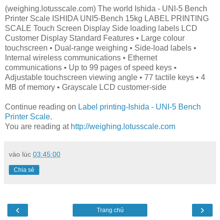
(weighing.lotusscale.com) The world Ishida - UNI-5 Bench
Printer Scale ISHIDA UNI5-Bench 15kg LABEL PRINTING
SCALE Touch Screen Display Side loading labels LCD
Customer Display Standard Features • Large colour
touchscreen • Dual-range weighing • Side-load labels •
Internal wireless communications • Ethernet
communications • Up to 99 pages of speed keys •
Adjustable touchscreen viewing angle • 77 tactile keys • 4
MB of memory • Grayscale LCD customer-side
Continue reading on
Label printing-Ishida - UNI-5 Bench
Printer Scale
.
You are reading at
http://weighing.lotusscale.com
vào lúc
03:45:00
Chia sẻ
‹
›
Trang chủ