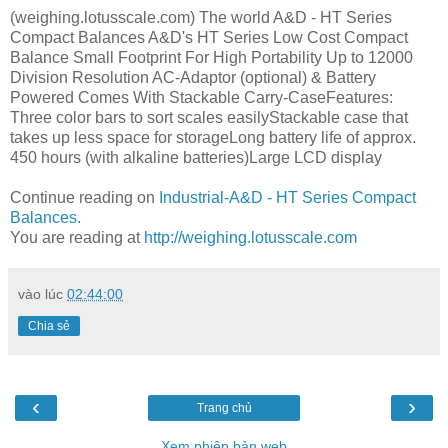
(weighing.lotusscale.com) The world A&D - HT Series
Compact Balances A&D's HT Series Low Cost Compact
Balance Small Footprint For High Portability Up to 12000
Division Resolution AC-Adaptor (optional) & Battery
Powered Comes With Stackable Carry-CaseFeatures:
Three color bars to sort scales easilyStackable case that
takes up less space for storageLong battery life of approx.
450 hours (with alkaline batteries)Large LCD display
Continue reading on
Industrial-A&D - HT Series Compact
Balances
.
You are reading at
http://weighing.lotusscale.com
vào lúc
02:44:00
Chia sẻ
‹
›
Trang chủ
Xem phiên bản web