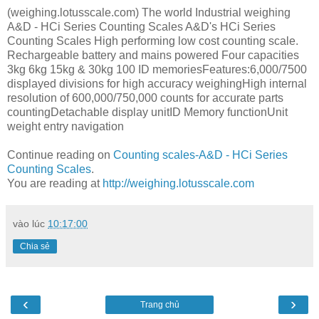
(weighing.lotusscale.com) The world Industrial weighing
A&D - HCi Series Counting Scales A&D's HCi Series
Counting Scales High performing low cost counting scale.
Rechargeable battery and mains powered Four capacities
3kg 6kg 15kg & 30kg 100 ID memoriesFeatures:6,000/7500
displayed divisions for high accuracy weighingHigh internal
resolution of 600,000/750,000 counts for accurate parts
countingDetachable display unitID Memory functionUnit
weight entry navigation
Continue reading on
Counting scales-A&D - HCi Series
Counting Scales
.
You are reading at
http://weighing.lotusscale.com
vào lúc
10:17:00
Chia sẻ
‹
›
Trang chủ